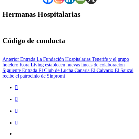
navegación
principal
Hermanas Hospitalarias
Código de conducta
Navegación
Anterior Entrada
La Fundación Hospitalarias Tenerife y el grupo
hotelero Kora Living establecen nuevas líneas de colaboración
de
Siguiente Entrada
El Club de Lucha Canaria El Calvario-El Sauzal
entradas
recibe el patrocinio de Sinpromi