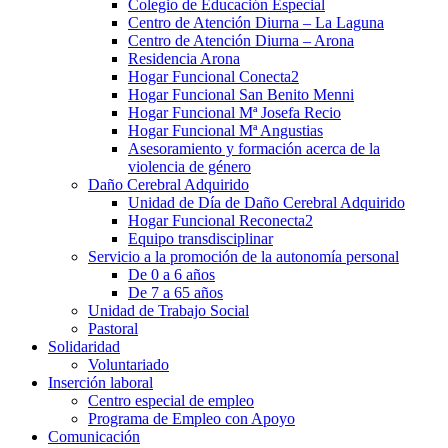
Colegio de Educación Especial
Centro de Atención Diurna – La Laguna
Centro de Atención Diurna – Arona
Residencia Arona
Hogar Funcional Conecta2
Hogar Funcional San Benito Menni
Hogar Funcional Mª Josefa Recio
Hogar Funcional Mª Angustias
Asesoramiento y formación acerca de la
violencia de género
Daño Cerebral Adquirido
Unidad de Día de Daño Cerebral Adquirido
Hogar Funcional Reconecta2
Equipo transdisciplinar
Servicio a la promoción de la autonomía personal
De 0 a 6 años
De 7 a 65 años
Unidad de Trabajo Social
Pastoral
Solidaridad
Voluntariado
Inserción laboral
Centro especial de empleo
Programa de Empleo con Apoyo
Comunicación