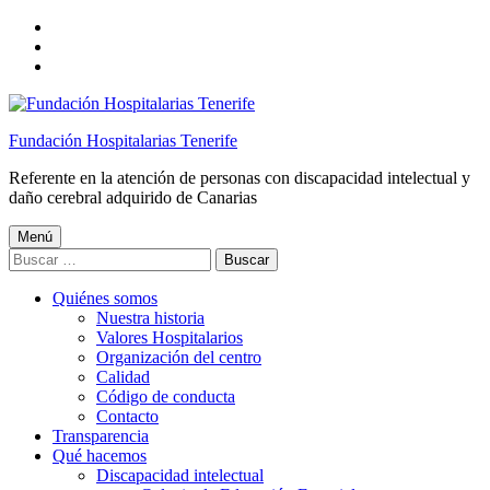
Saltar
a
Saltar
la
al
Saltar
navegación
contenido
al
principal
principal
pie
de
Fundación Hospitalarias Tenerife
página
Referente en la atención de personas con discapacidad intelectual y
daño cerebral adquirido de Canarias
Menú
Buscar:
Quiénes somos
Nuestra historia
Valores Hospitalarios
Organización del centro
Calidad
Código de conducta
Contacto
Transparencia
Qué hacemos
Discapacidad intelectual