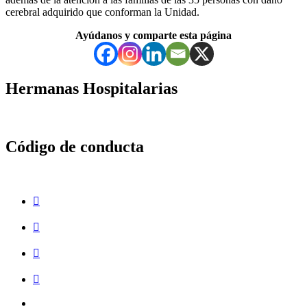
cerebral adquirido que conforman la Unidad.
Ayúdanos y comparte esta página
Volver
a
Hermanas Hospitalarias
la
navegación
principal
Código de conducta