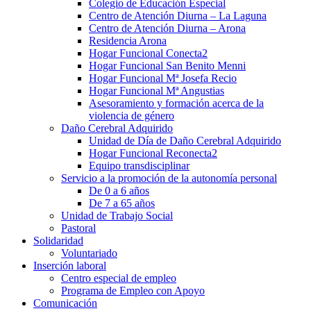
Colegio de Educación Especial
Centro de Atención Diurna – La Laguna
Centro de Atención Diurna – Arona
Residencia Arona
Hogar Funcional Conecta2
Hogar Funcional San Benito Menni
Hogar Funcional Mª Josefa Recio
Hogar Funcional Mª Angustias
Asesoramiento y formación acerca de la
violencia de género
Daño Cerebral Adquirido
Unidad de Día de Daño Cerebral Adquirido
Hogar Funcional Reconecta2
Equipo transdisciplinar
Servicio a la promoción de la autonomía personal
De 0 a 6 años
De 7 a 65 años
Unidad de Trabajo Social
Pastoral
Solidaridad
Voluntariado
Inserción laboral
Centro especial de empleo
Programa de Empleo con Apoyo
Comunicación