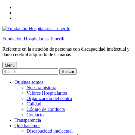
Saltar
a
Saltar
la
al
Saltar
navegación
contenido
al
principal
principal
pie
de
Fundación Hospitalarias Tenerife
página
Referente en la atención de personas con discapacidad intelectual y
daño cerebral adquirido de Canarias
Menú
Buscar:
Quiénes somos
Nuestra historia
Valores Hospitalarios
Organización del centro
Calidad
Código de conducta
Contacto
Transparencia
Qué hacemos
Discapacidad intelectual