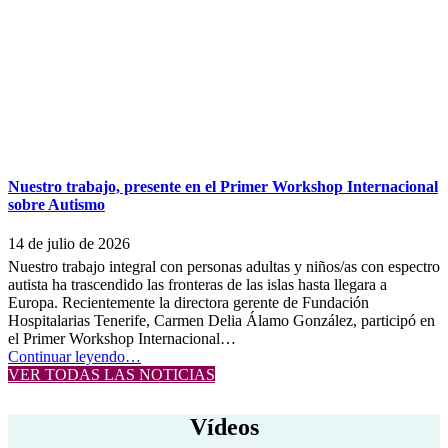
las
leyes
de
Discapacidad
y
de
Promoción
de
la
Autonomía
Personal”
Nuestro trabajo, presente en el Primer Workshop Internacional
sobre Autismo
14 de julio de 2026
Nuestro trabajo integral con personas adultas y niños/as con espectro
autista ha trascendido las fronteras de las islas hasta llegara a
Europa. Recientemente la directora gerente de Fundación
Hospitalarias Tenerife, Carmen Delia Álamo González, participó en
el Primer Workshop Internacional…
“Nuestro
Continuar leyendo
…
trabajo,
VER TODAS LAS NOTICIAS
presente
en
Vídeos
el
Primer