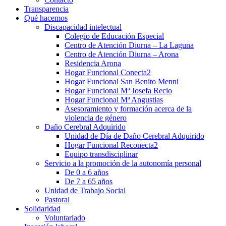
Transparencia
Qué hacemos
Discapacidad intelectual
Colegio de Educación Especial
Centro de Atención Diurna – La Laguna
Centro de Atención Diurna – Arona
Residencia Arona
Hogar Funcional Conecta2
Hogar Funcional San Benito Menni
Hogar Funcional Mª Josefa Recio
Hogar Funcional Mª Angustias
Asesoramiento y formación acerca de la
violencia de género
Daño Cerebral Adquirido
Unidad de Día de Daño Cerebral Adquirido
Hogar Funcional Reconecta2
Equipo transdisciplinar
Servicio a la promoción de la autonomía personal
De 0 a 6 años
De 7 a 65 años
Unidad de Trabajo Social
Pastoral
Solidaridad
Voluntariado