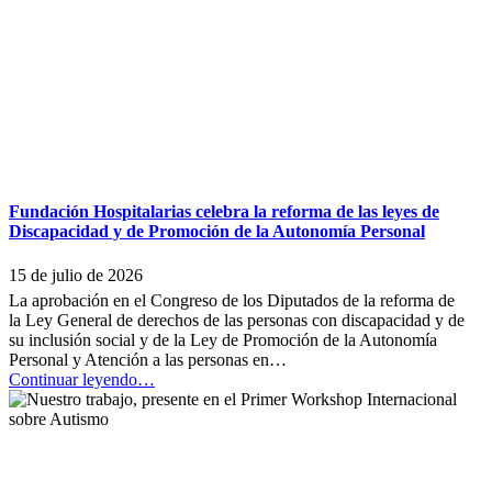
Cerebral
Adquirido
premia
los
logros
en
la
rehabilitación
de
sus
personas
Fundación Hospitalarias celebra la reforma de las leyes de
usuarias”
Discapacidad y de Promoción de la Autonomía Personal
15 de julio de 2026
La aprobación en el Congreso de los Diputados de la reforma de
la Ley General de derechos de las personas con discapacidad y de
su inclusión social y de la Ley de Promoción de la Autonomía
Personal y Atención a las personas en…
“Fundación
Continuar leyendo
…
Hospitalarias
celebra
la
reforma
de