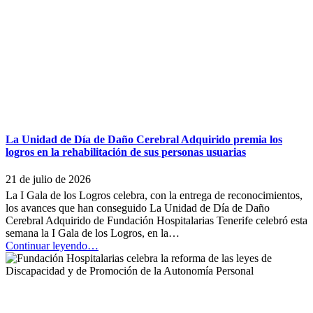
La Unidad de Día de Daño Cerebral Adquirido premia los
logros en la rehabilitación de sus personas usuarias
21 de julio de 2026
La I Gala de los Logros celebra, con la entrega de reconocimientos,
los avances que han conseguido La Unidad de Día de Daño
Cerebral Adquirido de Fundación Hospitalarias Tenerife celebró esta
semana la I Gala de los Logros, en la…
“La
Continuar leyendo
…
Unidad
de
Día
de
Daño