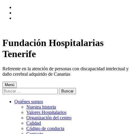
Saltar
a
Saltar
la
al
Saltar
navegación
contenido
al
principal
principal
pie
de
página
Fundación Hospitalarias
Tenerife
Referente en la atención de personas con discapacidad intelectual y
daño cerebral adquirido de Canarias
Menú
Buscar:
Quiénes somos
Nuestra historia
Valores Hospitalarios
Organización del centro
Calidad
Código de conducta
Contacto