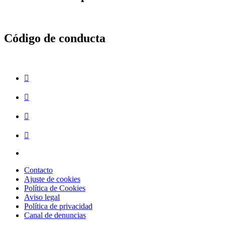
la
navegación
principal
Código de conducta
Contacto
Ajuste de cookies
Política de Cookies
Aviso legal
Política de privacidad
Canal de denuncias