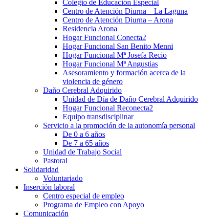
Colegio de Educación Especial
Centro de Atención Diurna – La Laguna
Centro de Atención Diurna – Arona
Residencia Arona
Hogar Funcional Conecta2
Hogar Funcional San Benito Menni
Hogar Funcional Mª Josefa Recio
Hogar Funcional Mª Angustias
Asesoramiento y formación acerca de la
violencia de género
Daño Cerebral Adquirido
Unidad de Día de Daño Cerebral Adquirido
Hogar Funcional Reconecta2
Equipo transdisciplinar
Servicio a la promoción de la autonomía personal
De 0 a 6 años
De 7 a 65 años
Unidad de Trabajo Social
Pastoral
Solidaridad
Voluntariado
Inserción laboral
Centro especial de empleo
Programa de Empleo con Apoyo
Comunicación