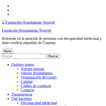
Saltar
a
Saltar
la
al
Saltar
navegación
contenido
al
principal
principal
pie
de
Fundación Hospitalarias Tenerife
página
Referente en la atención de personas con discapacidad intelectual y
daño cerebral adquirido de Canarias
Menú
Buscar:
Quiénes somos
Nuestra historia
Valores Hospitalarios
Organización del centro
Calidad
Código de conducta
Contacto
Transparencia
Qué hacemos
Discapacidad intelectual