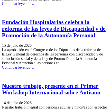
“La
Continuar leyendo
…
Unidad
de
Día
de
Fundación Hospitalarias celebra la
Daño
reforma de las leyes de Discapacidad y de
Cerebral
Adquirido
Promoción de la Autonomía Personal
premia
los
15 de julio de 2026
logros
La aprobación en el Congreso de los Diputados de la reforma de
en
la Ley General de derechos de las personas con discapacidad y de
la
su inclusión social y de la Ley de Promoción de la Autonomía
rehabilitación
Personal y Atención a las personas en…
de
“Fundación
Continuar leyendo
…
sus
Hospitalarias
personas
celebra
usuarias”
la
reforma
Nuestro trabajo, presente en el Primer
de
Workshop Internacional sobre Autismo
las
leyes
de
14 de julio de 2026
Discapacidad
Nuestro trabajo integral con personas adultas y niños/as con espectro