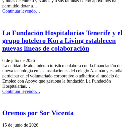
y niñas de entre 0 y 3 años y a sus familias Dicho apoyo nos ha
permitido dotar a…
“La
Continuar leyendo
…
Consejería
de
Educación,
Formación
La Fundación Hospitalarias Tenerife y el
Profesional,
grupo hotelero Kora Living establecen
Actividad
Física
nuevas líneas de colaboración
y
Deportes
6 de julio de 2026
subvenciona
La entidad de alojamiento turístico colabora con la financiación de
nuestro
nueva tecnología en las instalaciones del colegio Acamán y estudia
proyecto
participar en el voluntariado corporativo o adherirse al modelo de
de
Empleo con Apoyo que gestiona la fundación La Fundación
Atención
Hospitalarias…
Temprana”
“La
Continuar leyendo
…
Fundación
Hospitalarias
Tenerife
y
Oremos por Sor Vicenta
el
grupo
15 de junio de 2026
hotelero