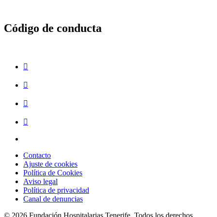
Acamán
celebra
el
Código de conducta
fin
de
curso
con
una
fiesta
de
graduación
y
entrega
de
orlas”
Contacto
Ajuste de cookies
Política de Cookies
Aviso legal
Política de privacidad
Canal de denuncias
© 2026 Fundación Hospitalarias Tenerife. Todos los derechos