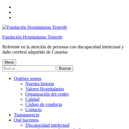
Saltar
a
Saltar
la
al
Saltar
navegación
contenido
al
principal
principal
pie
de
Fundación Hospitalarias Tenerife
página
Referente en la atención de personas con discapacidad intelectual y
daño cerebral adquirido de Canarias
Menú
Buscar:
Quiénes somos
Nuestra historia
Valores Hospitalarios
Organización del centro
Calidad
Código de conducta
Contacto
Transparencia
Qué hacemos
Discapacidad intelectual