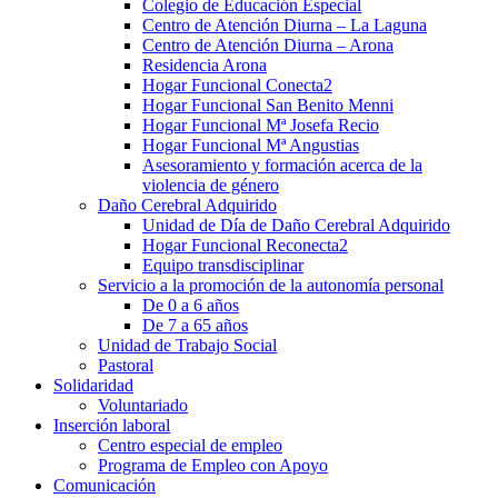
Colegio de Educación Especial
Centro de Atención Diurna – La Laguna
Centro de Atención Diurna – Arona
Residencia Arona
Hogar Funcional Conecta2
Hogar Funcional San Benito Menni
Hogar Funcional Mª Josefa Recio
Hogar Funcional Mª Angustias
Asesoramiento y formación acerca de la
violencia de género
Daño Cerebral Adquirido
Unidad de Día de Daño Cerebral Adquirido
Hogar Funcional Reconecta2
Equipo transdisciplinar
Servicio a la promoción de la autonomía personal
De 0 a 6 años
De 7 a 65 años
Unidad de Trabajo Social
Pastoral
Solidaridad
Voluntariado
Inserción laboral
Centro especial de empleo
Programa de Empleo con Apoyo
Comunicación