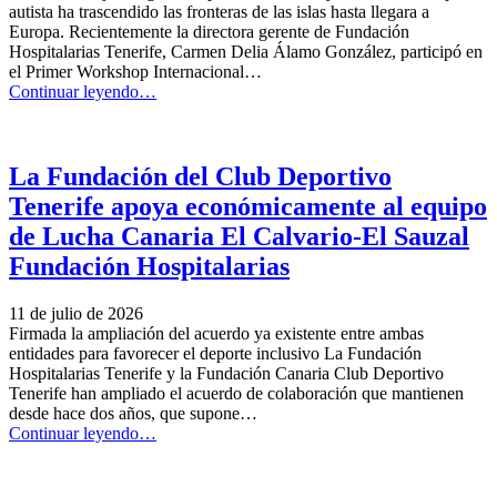
y
autista ha trascendido las fronteras de las islas hasta llegara a
de
Europa. Recientemente la directora gerente de Fundación
Promoción
Hospitalarias Tenerife, Carmen Delia Álamo González, participó en
de
el Primer Workshop Internacional…
la
“Nuestro
Continuar leyendo
…
Autonomía
trabajo,
Personal”
presente
en
el
La Fundación del Club Deportivo
Primer
Tenerife apoya económicamente al equipo
Workshop
Internacional
de Lucha Canaria El Calvario-El Sauzal
sobre
Fundación Hospitalarias
Autismo”
11 de julio de 2026
Firmada la ampliación del acuerdo ya existente entre ambas
entidades para favorecer el deporte inclusivo La Fundación
Hospitalarias Tenerife y la Fundación Canaria Club Deportivo
Tenerife han ampliado el acuerdo de colaboración que mantienen
desde hace dos años, que supone…
“La
Continuar leyendo
…
Fundación
del
Club