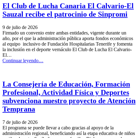
Deportivo
El Club de Lucha Canaria El Calvario-El
Tenerife
Sauzal recibe el patrocinio de Sinpromi
apoya
económicamente
al
9 de julio de 2026
equipo
Firmado un convenio entre ambas entidades, vigente durante un
de
año, por el que la administración pública aporta fondos económicos
Lucha
al equipo inclusivo de Fundación Hospitalarias Tenerife y fomenta
Canaria
la inclusión en el deporte vernáculo El Club de Lucha El Calvario-
El
El…
Calvario-
“El
Continuar leyendo
…
El
Club
Sauzal
de
Fundación
Lucha
Hospitalarias”
Canaria
La Consejería de Educación, Formación
El
Profesional, Actividad Física y Deportes
Calvario-
El
subvenciona nuestro proyecto de Atención
Sauzal
Temprana
recibe
el
patrocinio
7 de julio de 2026
de
El programa se puede llevar a cabo gracias al apoyo de la
Sinpromi”
administración regional, beneficiando así la etapa educativa de niños