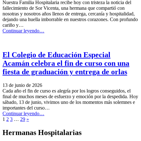
Nuestra Familia Hospitalaria recibe hoy con tristeza la noticia del
Kora
fallecimiento de Sor Vicenta, una hermana que compartió con
Living
nosotras y nosotros años llenos de entrega, cercanía y hospitalidad,
establecen
dejando una huella imborrable en nuestros corazones. Con profundo
nuevas
cariño y…
líneas
“Oremos
Continuar leyendo
…
de
por
colaboración”
Sor
Vicenta”
El Colegio de Educación Especial
Acamán celebra el fin de curso con una
fiesta de graduación y entrega de orlas
13 de junio de 2026
Cada año el fin de curso es alegría por los logros conseguidos, el
final de muchos meses de esfuerzo y emoción por la despedida. Hoy
sábado, 13 de junio, vivimos uno de los momentos más solemnes e
importantes del curso…
“El
Continuar leyendo
…
Página
Colegio
1
2
3
…
29
»
siguiente
de
Educación
Hermanas Hospitalarias
Especial