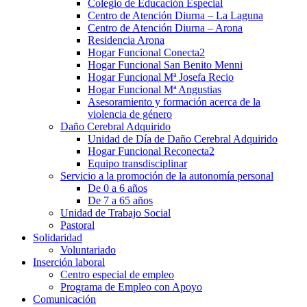
Colegio de Educación Especial
Centro de Atención Diurna – La Laguna
Centro de Atención Diurna – Arona
Residencia Arona
Hogar Funcional Conecta2
Hogar Funcional San Benito Menni
Hogar Funcional Mª Josefa Recio
Hogar Funcional Mª Angustias
Asesoramiento y formación acerca de la
violencia de género
Daño Cerebral Adquirido
Unidad de Día de Daño Cerebral Adquirido
Hogar Funcional Reconecta2
Equipo transdisciplinar
Servicio a la promoción de la autonomía personal
De 0 a 6 años
De 7 a 65 años
Unidad de Trabajo Social
Pastoral
Solidaridad
Voluntariado
Inserción laboral
Centro especial de empleo
Programa de Empleo con Apoyo
Comunicación