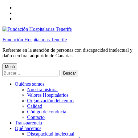
Saltar
a
Saltar
la
al
Saltar
navegación
contenido
al
principal
principal
pie
de
Fundación Hospitalarias Tenerife
página
Referente en la atención de personas con discapacidad intelectual y
daño cerebral adquirido de Canarias
Menú
Buscar:
Quiénes somos
Nuestra historia
Valores Hospitalarios
Organización del centro
Calidad
Código de conducta
Contacto
Transparencia
Qué hacemos
Discapacidad intelectual