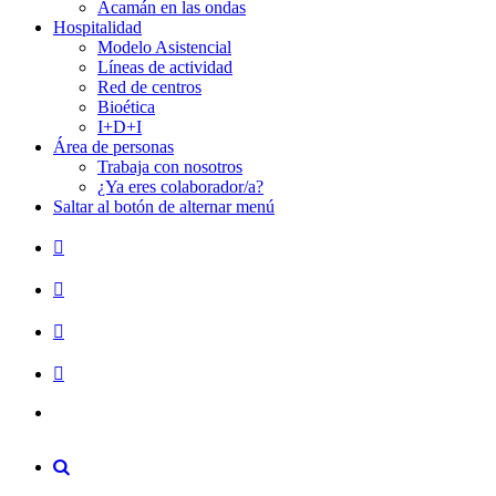
Acamán en las ondas
Hospitalidad
Modelo Asistencial
Líneas de actividad
Red de centros
Bioética
I+D+I
Área de personas
Trabaja con nosotros
¿Ya eres colaborador/a?
Saltar al botón de alternar menú