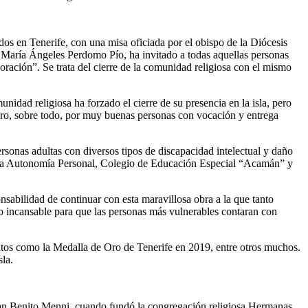
os en Tenerife, con una misa oficiada por el obispo de la Diócesis
or María Ángeles Perdomo Pío, ha invitado a todas aquellas personas
ración”. Se trata del cierre de la comunidad religiosa con el mismo
dad religiosa ha forzado el cierre de su presencia en la isla, pero
ero, sobre todo, por muy buenas personas con vocación y entrega
ersonas adultas con diversos tipos de discapacidad intelectual y daño
 la Autonomía Personal, Colegio de Educación Especial “Acamán” y
sabilidad de continuar con esta maravillosa obra a la que tanto
jo incansable para que las personas más vulnerables contaran con
ntos como la Medalla de Oro de Tenerife en 2019, entre otros muchos.
sla.
 San Benito Menni, cuando fundó la congregación religiosa Hermanas