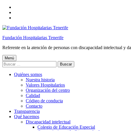
Saltar
a
Saltar
la
al
Saltar
navegación
contenido
al
principal
principal
pie
de
Fundación Hospitalarias Tenerife
página
Referente en la atención de personas con discapacidad intelectual y d
Menú
Buscar:
Quiénes somos
Nuestra historia
Valores Hospitalarios
Organización del centro
Calidad
Código de conducta
Contacto
Transparencia
Qué hacemos
Discapacidad intelectual
Colegio de Educación Especial