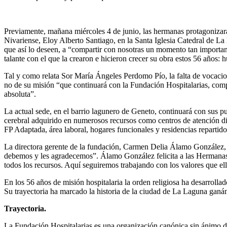
Previamente, mañana miércoles 4 de junio, las hermanas protagonizarán
Nivariense, Eloy Alberto Santiago, en la Santa Iglesia Catedral de La
que así lo deseen, a “compartir con nosotras un momento tan important
talante con el que la crearon e hicieron crecer su obra estos 56 años: 
Tal y como relata Sor María Ángeles Perdomo Pío, la falta de vocacion
no de su misión “que continuará con la Fundación Hospitalarias, comp
absoluta”.
La actual sede, en el barrio lagunero de Geneto, continuará con sus pu
cerebral adquirido en numerosos recursos como centros de atención
FP Adaptada, área laboral, hogares funcionales y residencias repartido
La directora gerente de la fundación, Carmen Delia Álamo González, a
debemos y les agradecemos”. Álamo González felicita a las Hermanas H
todos los recursos. Aquí seguiremos trabajando con los valores que el
En los 56 años de misión hospitalaria la orden religiosa ha desarrol
Su trayectoria ha marcado la historia de la ciudad de La Laguna ganánd
Trayectoria.
La Fundación Hospitalarias es una organización canónica sin ánimo de