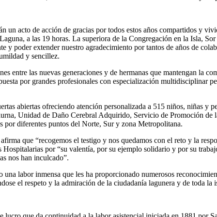
 un acto de acción de gracias por todos estos años compartidos y vivid
 Laguna, a las 19 horas. La superiora de la Congregación en la Isla, S
e y poder extender nuestro agradecimiento por tantos de años de colabo
humildad y sencillez.
es entre las nuevas generaciones y de hermanas que mantengan la comuni
uesta por grandes profesionales con especialización multidisciplinar p
ertas abiertas ofreciendo atención personalizada a 515 niños, niñas y p
 diurna, Unidad de Daño Cerebral Adquirido, Servicio de Promoción de
s por diferentes puntos del Norte, Sur y zona Metropolitana.
firma que “recogemos el testigo y nos quedamos con el reto y la respon
ospitalarias por “su valentía, por su ejemplo solidario y por su traba
las nos han inculcado”.
lado una labor inmensa que les ha proporcionado numerosos reconocimie
ose el respeto y la admiración de la ciudadanía lagunera y de toda la i
 lucro que da continuidad a la labor asistencial iniciada en 1881 por