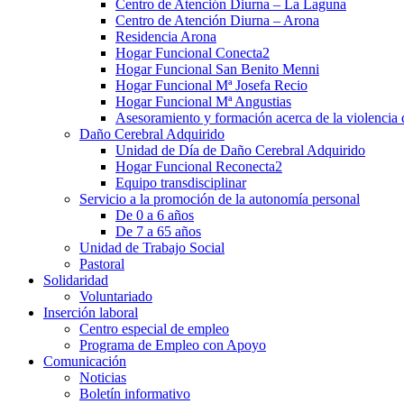
Centro de Atención Diurna – La Laguna
Centro de Atención Diurna – Arona
Residencia Arona
Hogar Funcional Conecta2
Hogar Funcional San Benito Menni
Hogar Funcional Mª Josefa Recio
Hogar Funcional Mª Angustias
Asesoramiento y formación acerca de la violencia
Daño Cerebral Adquirido
Unidad de Día de Daño Cerebral Adquirido
Hogar Funcional Reconecta2
Equipo transdisciplinar
Servicio a la promoción de la autonomía personal
De 0 a 6 años
De 7 a 65 años
Unidad de Trabajo Social
Pastoral
Solidaridad
Voluntariado
Inserción laboral
Centro especial de empleo
Programa de Empleo con Apoyo
Comunicación
Noticias
Boletín informativo